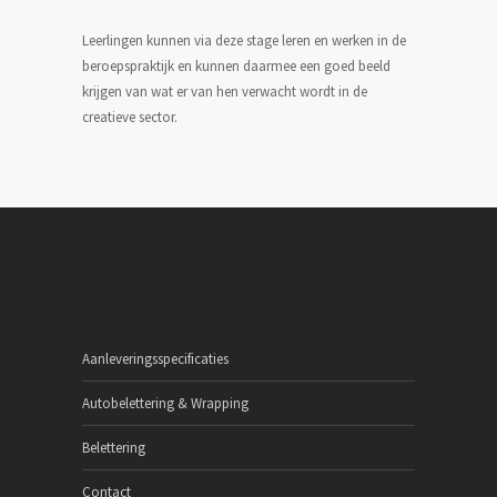
Leerlingen kunnen via deze stage leren en werken in de
beroepspraktijk en kunnen daarmee een goed beeld
krijgen van wat er van hen verwacht wordt in de
creatieve sector.
Aanleveringsspecificaties
Autobelettering & Wrapping
Belettering
Contact